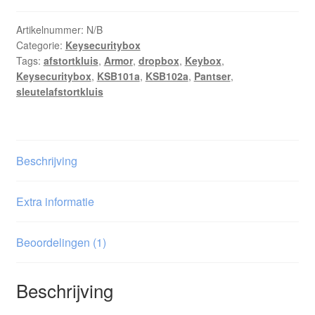
extra
pantser
Artikelnummer:
N/B
Categorie:
Keysecuritybox
sleutelkluis
Tags:
afstortkluis
,
Armor
,
dropbox
,
Keybox
,
aantal
Keysecuritybox
,
KSB101a
,
KSB102a
,
Pantser
,
sleutelafstortkluis
Beschrijving
Extra informatie
Beoordelingen (1)
Beschrijving