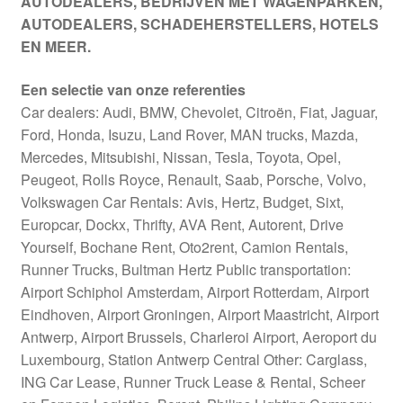
AUTODEALERS, BEDRIJVEN MET WAGENPARKEN,
AUTODEALERS, SCHADEHERSTELLERS, HOTELS
EN MEER.
Een selectie van onze referenties
Car dealers: Audi, BMW, Chevolet, Citroën, Fiat, Jaguar,
Ford, Honda, Isuzu, Land Rover, MAN trucks, Mazda,
Mercedes, Mitsubishi, Nissan, Tesla, Toyota, Opel,
Peugeot, Rolls Royce, Renault, Saab, Porsche, Volvo,
Volkswagen Car Rentals: Avis, Hertz, Budget, Sixt,
Europcar, Dockx, Thrifty, AVA Rent, Autorent, Drive
Yourself, Bochane Rent, Oto2rent, Camion Rentals,
Runner Trucks, Bultman Hertz Public transportation:
Airport Schiphol Amsterdam, Airport Rotterdam, Airport
Eindhoven, Airport Groningen, Airport Maastricht, Airport
Antwerp, Airport Brussels, Charleroi Airport, Aeroport du
Luxembourg, Station Antwerp Central Other: Carglass,
ING Car Lease, Runner Truck Lease & Rental, Scheer