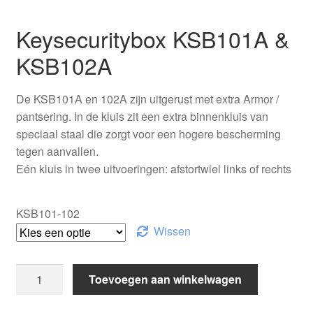
klantbeoordel
Keysecuritybox KSB101A &
ing
KSB102A
De KSB101A en 102A zijn uitgerust met extra Armor /
pantsering. In de kluis zit een extra binnenkluis van
speciaal staal die zorgt voor een hogere bescherming
tegen aanvallen.
Eén kluis in twee uitvoeringen: afstortwiel links of rechts
KSB101-102
Wissen
Keysecuritybox
Toevoegen aan winkelwagen
KSB101A,
KSB102A