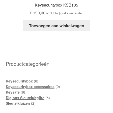
Keysecuritybox KSB105
€
190,00
excl. btw | gratis verzenden
Toevoegen aan winkelwagen
Productcategorieën
6
Keysecuritybox
6
producten
9
Keysecuritybox accessoires
9
9
producten
Keysafe
9
producten
5
Digibox Sleuteluitgifte
5
2
producten
Sleutelkluizen
2
producten