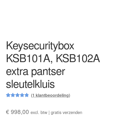
Keysecuritybox
KSB101A, KSB102A
extra pantser
sleutelkluis
(
1
klantbeoordeling)
Waardering
1
5.00
op 5
€
998,00
excl. btw | gratis verzenden
gebaseerd op