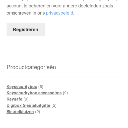
account te beheren en voor andere doeleinden zoals
omschreven in ons
privacybeleid
.
Registreren
Productcategorieën
6
Keysecuritybox
6
producten
9
Keysecuritybox accessoires
9
9
producten
Keysafe
9
producten
5
Digibox Sleuteluitgifte
5
2
producten
Sleutelkluizen
2
producten