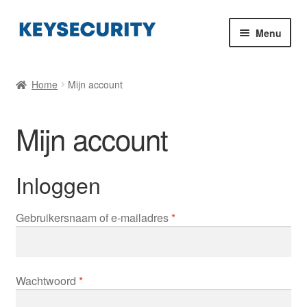
Ga
Ga
Menu
door
direct
naar
naar
Beveiligde sleutelkastjes kopen
navigatie
de
Home
Mijn account
inhoud
Winkelwagen
Mijn account
Blog
Montage en installatie van uw kluis
Inloggen
Contact
Vereist
Gebruikersnaam of e-mailadres
*
Vereist
Wachtwoord
*