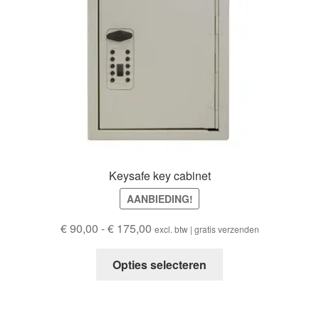
Keysafe key cabinet
AANBIEDING!
Prijsklasse:
€
90,00
-
€
175,00
excl. btw | gratis verzenden
€ 90,00
Dit
tot
Opties selecteren
product
€ 175,00
heeft
meerdere