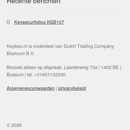
Recente berichten
Keysecuritybox KSB107
Keybox.nl is onderdeel van Dutch Trading Company
Blaricum B.V.
Bezoek alleen op afspraak. Laarderweg 73a | 1402 BE |
Bussum | tel. +31651132330
Algemenevoorwaarden
|
privacybeleid
Danish
Swedish
Italian
© 2026
Polish