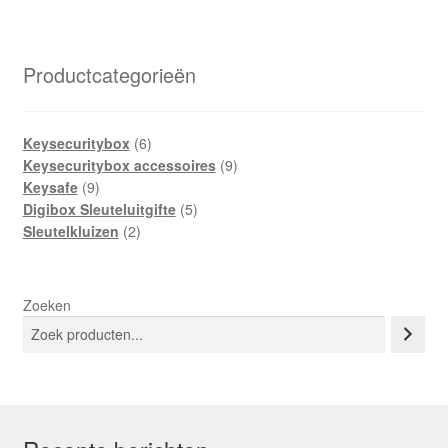
variaties.
Deze
optie
Productcategorieën
kan
gekozen
worden
6
Keysecuritybox
6
op
producten
9
Keysecuritybox accessoires
9
9
producten
de
Keysafe
9
producten
5
Digibox Sleuteluitgifte
5
productpagina
2
producten
Sleutelkluizen
2
producten
Zoeken