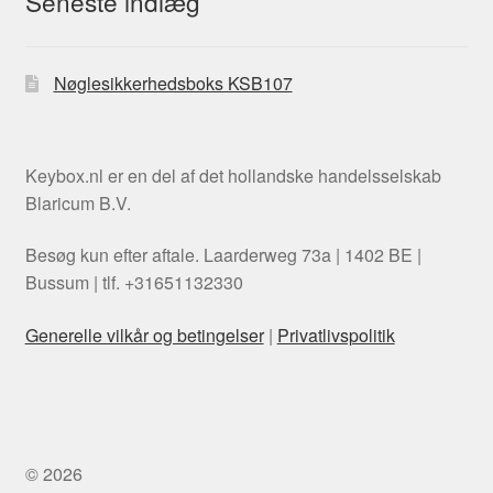
Seneste indlæg
Nøglesikkerhedsboks KSB107
Keybox.nl er en del af det hollandske handelsselskab
Blaricum B.V.
Besøg kun efter aftale. Laarderweg 73a | 1402 BE |
Bussum | tlf. +31651132330
Generelle vilkår og betingelser
|
Privatlivspolitik
Swedish
Italian
Polish
© 2026
Spanish