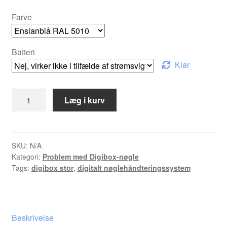
Farve
Batteri
Klar
Digibox
Læg i kurv
GT
mængde
SKU:
N/A
Kategori:
Problem med Digibox-nøgle
Tags:
digibox stor
,
digitalt nøglehåndteringssystem
Beskrivelse