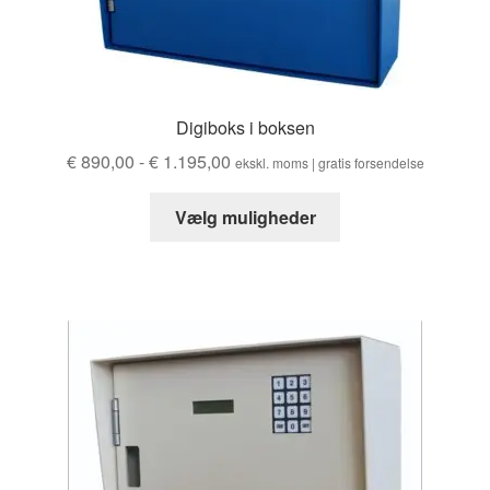
Digiboks i boksen
Prisinterval:
€
890,00
-
€
1.195,00
ekskl. moms | gratis forsendelse
€ 890,00
Dette
til
Vælg muligheder
produkt
€ 1.195,00
har
flere
varianter.
Valgmulighederne
kan
vælges
på
produktsiden