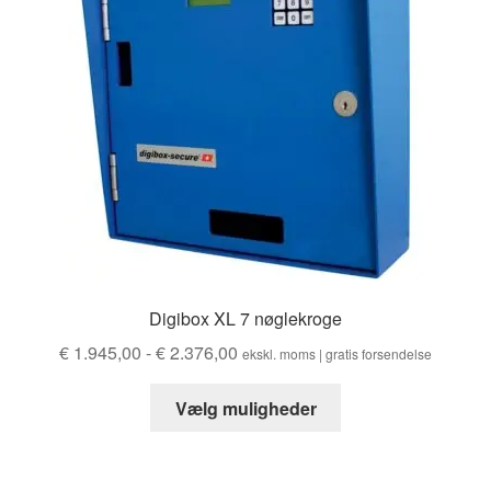
vælges
på
produktsiden
Digibox XL 7 nøglekroge
Prisinterval:
€
1.945,00
-
€
2.376,00
ekskl. moms | gratis forsendelse
€ 1.945,00
Dette
til
Vælg muligheder
produkt
€ 2.376,00
har
flere