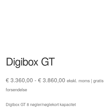
Digibox GT
Prisinterval:
€
3.360,00
-
€
3.860,00
ekskl. moms | gratis
€ 3.360,00
forsendelse
til
Digibox GT 8 nøgler/nøglekort kapacitet
€ 3.860,00