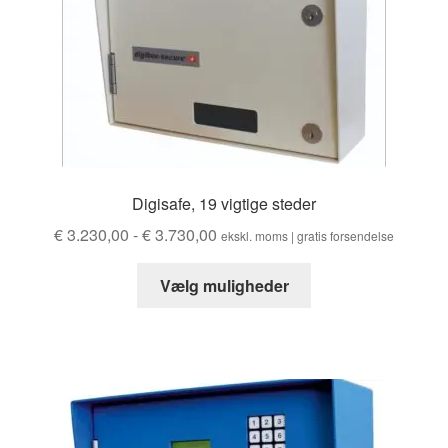
Digisafe, 19 vigtige steder
Prisinterval:
€
3.230,00
-
€
3.730,00
ekskl. moms | gratis forsendelse
€ 3.230,00
Dette
til
Vælg muligheder
produkt
€ 3.730,00
har
flere
varianter.
Valgmulighederne
kan