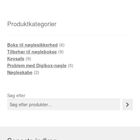
varianter.
Valgmulighederne
kan
Produktkategorier
vælges
på
produktsiden
6-
Boks til nøglesikkerhed
6
9-
produkter
Tilbehør til nøglebokse
9
9-
produkter
Keysafe
9
produkter
5-
Problem med Digibox-nøgle
5
2-
produkter
Nøgleskabe
2
produkter
Søg efter