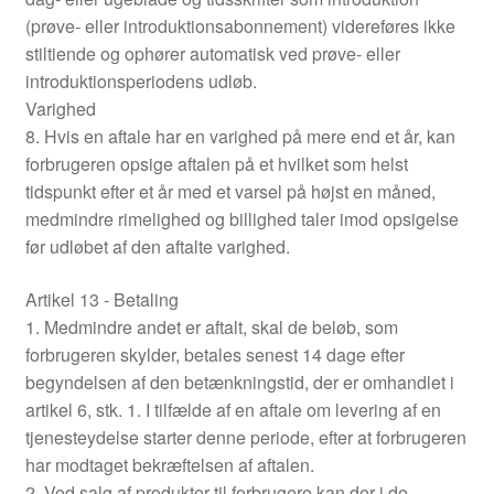
(prøve- eller introduktionsabonnement) videreføres ikke
stiltiende og ophører automatisk ved prøve- eller
introduktionsperiodens udløb.
Varighed
8. Hvis en aftale har en varighed på mere end et år, kan
forbrugeren opsige aftalen på et hvilket som helst
tidspunkt efter et år med et varsel på højst en måned,
medmindre rimelighed og billighed taler imod opsigelse
før udløbet af den aftalte varighed.
Artikel 13 - Betaling
1. Medmindre andet er aftalt, skal de beløb, som
forbrugeren skylder, betales senest 14 dage efter
begyndelsen af den betænkningstid, der er omhandlet i
artikel 6, stk. 1. I tilfælde af en aftale om levering af en
tjenesteydelse starter denne periode, efter at forbrugeren
har modtaget bekræftelsen af aftalen.
2. Ved salg af produkter til forbrugere kan der i de