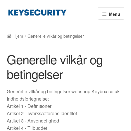
Spring
Spring
Menu
til
til
navigation
indhold
Køb sikre nøgleskabe
Hjem
Generelle vilkår og betingelser
Indkøbskurv
Generelle vilkår og
Blog
betingelser
Montering og installation af dit pengeskab
Kontakt
Generelle vilkår og betingelser webshop Keybox.co.uk
Indholdsfortegnelse:
Artikel 1 - Definitioner
Artikel 2 - Iværksætterens identitet
Artikel 3 - Anvendelighed
Artikel 4 - Tilbuddet