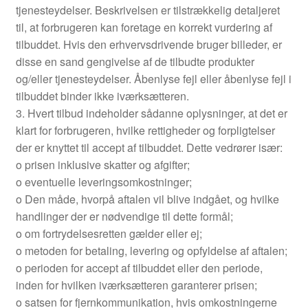
tjenesteydelser. Beskrivelsen er tilstrækkelig detaljeret
til, at forbrugeren kan foretage en korrekt vurdering af
tilbuddet. Hvis den erhvervsdrivende bruger billeder, er
disse en sand gengivelse af de tilbudte produkter
og/eller tjenesteydelser. Åbenlyse fejl eller åbenlyse fejl i
tilbuddet binder ikke iværksætteren.
3. Hvert tilbud indeholder sådanne oplysninger, at det er
klart for forbrugeren, hvilke rettigheder og forpligtelser
der er knyttet til accept af tilbuddet. Dette vedrører især:
o prisen inklusive skatter og afgifter;
o eventuelle leveringsomkostninger;
o Den måde, hvorpå aftalen vil blive indgået, og hvilke
handlinger der er nødvendige til dette formål;
o om fortrydelsesretten gælder eller ej;
o metoden for betaling, levering og opfyldelse af aftalen;
o perioden for accept af tilbuddet eller den periode,
inden for hvilken iværksætteren garanterer prisen;
o satsen for fjernkommunikation, hvis omkostningerne