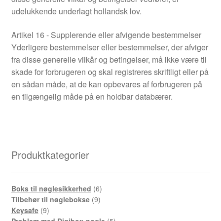
udelukkende underlagt hollandsk lov.
Artikel 16 - Supplerende eller afvigende bestemmelser
Yderligere bestemmelser eller bestemmelser, der afviger
fra disse generelle vilkår og betingelser, må ikke være til
skade for forbrugeren og skal registreres skriftligt eller på
en sådan måde, at de kan opbevares af forbrugeren på
en tilgængelig måde på en holdbar databærer.
Produktkategorier
6-
Boks til nøglesikkerhed
6
9-
produkter
Tilbehør til nøglebokse
9
9-
produkter
Keysafe
9
produkter
5-
Problem med Digibox-nøgle
5