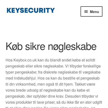
Spring
Spring
Menu
til
til
navigation
indhold
Køb sikre nøgleskabe
Indkøbskurv
Køb sikre nøgleskabe
Blog
Hos Keybox.co.uk kan du blandt andet købe et solidt
Montering og installation af dit pengeskab
pengeskab eller sikre nøgleskabe. Vi tilbyder forskellige
typer pengeskabe; fra diskrete nøgleskabe til vægskabe
Kontakt
med indskudshjul. Hos os kan du bestille et pengeskab
til din virksomhed, men også til dit hjem. Takket være
vores brede udvalg af nøgleskabe kan du købe et
pengeskab, der opfylder dine krav. Desuden tilbyder vi
vores produkter til lave priser, så du ikke får en stor udgift