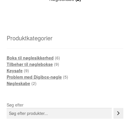
Produktkategorier
6-
Boks til nøglesikkerhed
6
9-
produkter
Tilbehør til nøglebokse
9
9-
produkter
Keysafe
9
produkter
5-
Problem med Digibox-nøgle
5
2-
produkter
Nøgleskabe
2
produkter
Søg efter