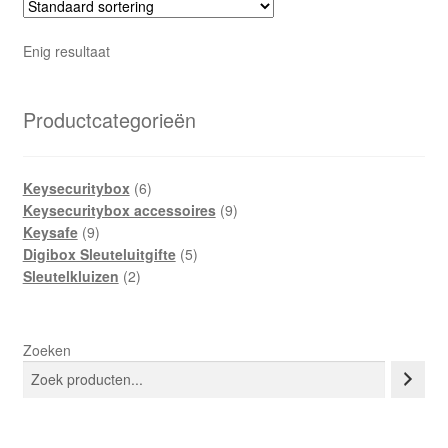
Enig resultaat
Productcategorieën
6
Keysecuritybox
6
producten
9
Keysecuritybox accessoires
9
9
producten
Keysafe
9
producten
5
Digibox Sleuteluitgifte
5
2
producten
Sleutelkluizen
2
producten
Zoeken