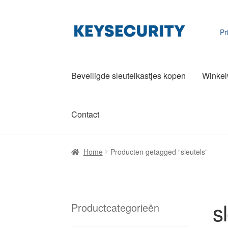
Ga
Ga
Pr
door
direct
naar
naar
navigatie
de
Beveiligde sleutelkastjes kopen
Winke
inhoud
Contact
Home
Producten getagged “sleutels”
s
Productcategorieën