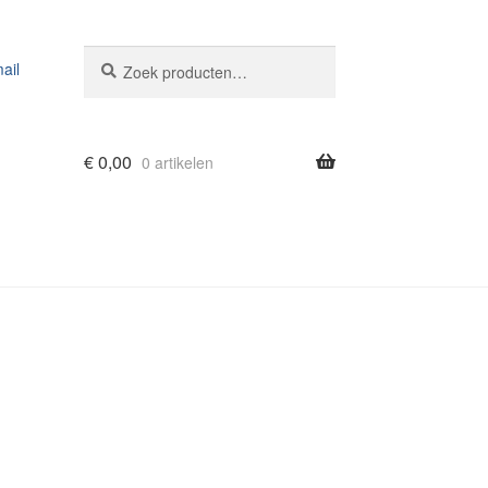
Zoeken
Zoeken
ail
naar:
€
0,00
0 artikelen