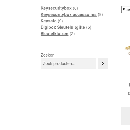
6
Keysecuritybox
6
producten
9
Keysecuritybox accessoires
9
9
producten
Keysafe
9
producten
5
Digibox Sleuteluitgifte
5
2
producten
Sleutelkluizen
2
producten
Zoeken