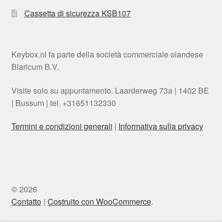
Cassetta di sicurezza KSB107
Keybox.nl fa parte della società commerciale olandese
Blaricum B.V.
Visite solo su appuntamento. Laarderweg 73a | 1402 BE
| Bussum | tel. +31651132330
Termini e condizioni generali
|
Informativa sulla privacy
Danish
Swedish
Polish
© 2026
Spanish
Contatto
Costruito con WooCommerce
.
English