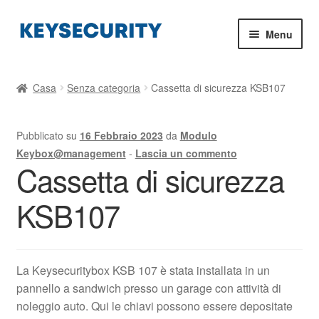
Vai
Vai
Menu
alla
al
navigazione
contenuto
Acquistare armadietti sicuri per le chiavi
Casa
Senza categoria
Cassetta di sicurezza KSB107
Carrello della spesa
Pubblicato su
16 Febbraio 2023
da
Modulo
Blog
Keybox@management
-
Lascia un commento
Cassetta di sicurezza
Montaggio e installazione della cassaforte
KSB107
Contatto
La Keysecuritybox KSB 107 è stata installata in un
pannello a sandwich presso un garage con attività di
noleggio auto. Qui le chiavi possono essere depositate